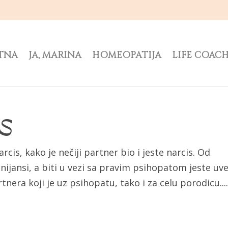
TNA
JA, MARINA
HOMEOPATIJA
LIFE COAC
S
is, kako je nečiji partner bio i jeste narcis. Od
ijansi, a biti u vezi sa pravim psihopatom jeste uv
tnera koji je uz psihopatu, tako i za celu porodicu...