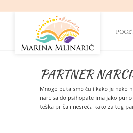
POČE
PARTNER NARCI
Mnogo puta smo čuli kako je neko narc
narcisa do psihopate ima jako puno n
teška priča i nesreća kako za tog par