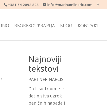
+381 64 2092 823
info@marinamlinaric.com
HING
REGRESOTERAPIJA
BLOG
KONTAKT
Najnoviji
tekstovi
ek
PARTNER NARCIS
.
Da li su traume iz
detinjstva uzrok
paničnih napada i