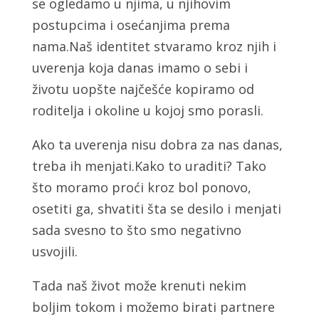
se ogledamo u njima, u njihovim
postupcima i osećanjima prema
nama.Naš identitet stvaramo kroz njih i
uverenja koja danas imamo o sebi i
životu uopšte najčešće kopiramo od
roditelja i okoline u kojoj smo porasli.
Ako ta uverenja nisu dobra za nas danas,
treba ih menjati.Kako to uraditi? Tako
što moramo proći kroz bol ponovo,
osetiti ga, shvatiti šta se desilo i menjati
sada svesno to što smo negativno
usvojili.
Tada naš život može krenuti nekim
boljim tokom i možemo birati partnere