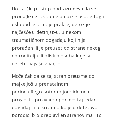
Holistički pristup podrazumeva da se
pronađe uzrok tome da bi se osobe toga
oslobodile.Iz moje prakse, uzrok je
najčešće u detinjstvu, u nekom
traumatičnom događaju koji nije
prorađen ili je preuzet od strane nekog
od roditelja ili bliskih osoba koje su
detetu najviše značile.
Može čak da se taj strah preuzme od
majke još u prenatalnom
periodu.Regresoterapijom idemo u
prošlost i prizivamo ponovo taj jedan
događaj ili otkrivamo ko je u detetovoj
porodici bio preplavljen strahovima i to