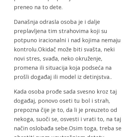
preneo na to dete.
Današnja odrasla osoba je i dalje
preplavljena tim strahovima koji su
potpuno iracionalni i nad kojima nemaju
kontrolu.Okidač može biti svašta, neki
novi stres, svađa, neko okruženje,
promena ili situacija koja podseća na
prošli događaj ili model iz detinjstva..
Kada osoba prođe sada svesno kroz taj
događaj, ponovo oseti tu bol i strah,
prepozna čije je to, da li je preuzeto od
nekoga, suoči se, osvesti i vrati to, na taj
način oslobađa sebe.Osim toga, treba se