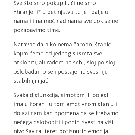
Sve što smo pokupili, čime smo
*hranjeni* u detinjstvu to je i dalje u
nama i ima moć nad nama sve dok se ne
pozabavimo time.
Naravno da niko nema čarobni štapić
kojim ćemo od jednog susreta sve
otkloniti, ali radom na sebi, sloj po sloj
oslobađamo se i postajemo svesniji,
stabilniji i jači.
Svaka disfunkcija, simptom ili bolest
imaju koren i u tom emotivnom stanju i
dolazi nam kao opomena da se trebamo
nečega osloboditi i podići svest na viši
nivo.Sav taj teret potisnutih emocija