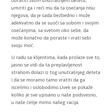
obratiti svom unutrašnjem detetu,
umiriti ga i reći mu da ta osećanja nisu
njegova, da je sada bezbedno i može
adekvatno da se suoči sa sobom i svojim
osećanjima, sa svetom oko sebe, da
može konačno da poraste i vrati sebi
svoju moć.
U radu sa klijentima, kada prolaze sve to,
jasno se vidi da ta preplavljenost
strahom dolazi iz tog unutrašnjeg deteta
i da se moramo tamo vratiti da ga
iscelimo i oslobodimo.Uvek se pokaže
koliko je sve upisano u naše podsvesno,
u naše ćelije mimo našeg racija.