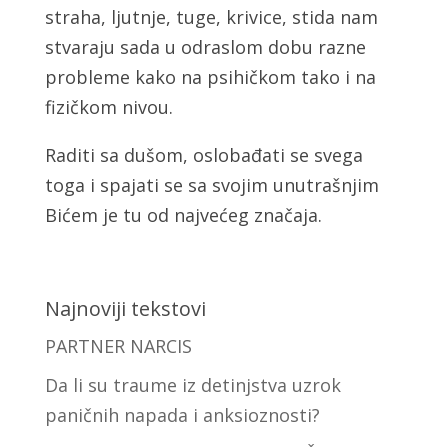
straha, ljutnje, tuge, krivice, stida nam
stvaraju sada u odraslom dobu razne
probleme kako na psihičkom tako i na
fizičkom nivou.
Raditi sa dušom, oslobađati se svega
toga i spajati se sa svojim unutrašnjim
Bićem je tu od najvećeg značaja.
Najnoviji tekstovi
PARTNER NARCIS
Da li su traume iz detinjstva uzrok
paničnih napada i anksioznosti?