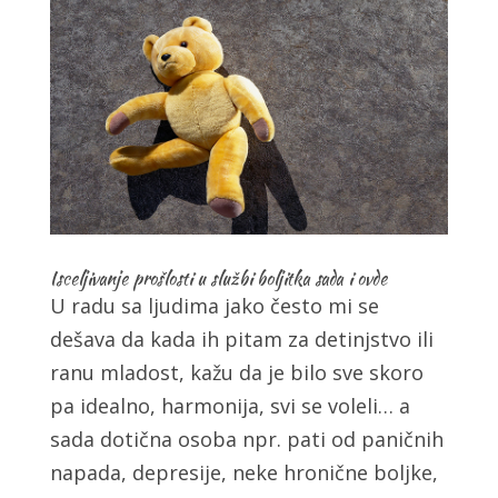
Isceljivanje prošlosti u službi boljitka sada i ovde
U radu sa ljudima jako često mi se
dešava da kada ih pitam za detinjstvo ili
ranu mladost, kažu da je bilo sve skoro
pa idealno, harmonija, svi se voleli… a
sada dotična osoba npr. pati od paničnih
napada, depresije, neke hronične boljke,