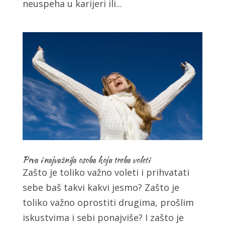
neuspeha u karijeri ili...
Prva i najvažnija osoba koju treba voleti
Zašto je toliko važno voleti i prihvatati
sebe baš takvi kakvi jesmo? Zašto je
toliko važno oprostiti drugima, prošlim
iskustvima i sebi ponajviše? I zašto je