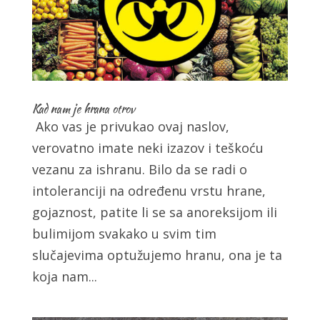
Kad nam je hrana otrov
Ako vas je privukao ovaj naslov,
verovatno imate neki izazov i teškoću
vezanu za ishranu. Bilo da se radi o
intoleranciji na određenu vrstu hrane,
gojaznost, patite li se sa anoreksijom ili
bulimijom svakako u svim tim
slučajevima optužujemo hranu, ona je ta
koja nam...