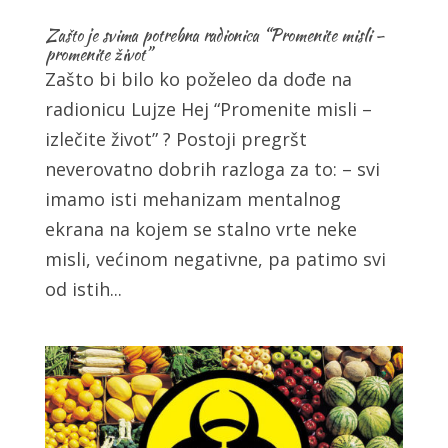
Zašto je svima potrebna radionica “Promenite misli –
promenite život”
Zašto bi bilo ko poželeo da dođe na
radionicu Lujze Hej “Promenite misli –
izlečite život” ? Postoji pregršt
neverovatno dobrih razloga za to: – svi
imamo isti mehanizam mentalnog
ekrana na kojem se stalno vrte neke
misli, većinom negativne, pa patimo svi
od istih...