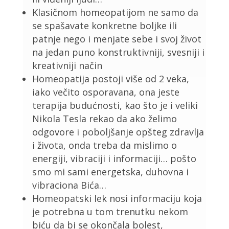
Klasičnom homeopatijom ne samo da
se spašavate konkretne boljke ili
patnje nego i menjate sebe i svoj život
na jedan puno konstruktivniji, svesniji i
kreativniji način
Homeopatija postoji više od 2 veka,
iako večito osporavana, ona jeste
terapija budućnosti, kao što je i veliki
Nikola Tesla rekao da ako želimo
odgovore i poboljšanje opšteg zdravlja
i života, onda treba da mislimo o
energiji, vibraciji i informaciji… pošto
smo mi sami energetska, duhovna i
vibraciona Bića…
Homeopatski lek nosi informaciju koja
je potrebna u tom trenutku nekom
biću da bi se okončala bolest,