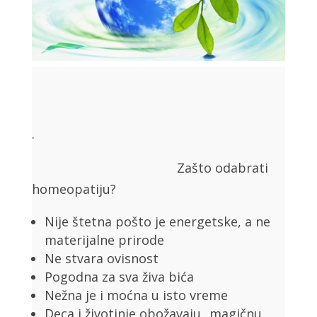
.
Zašto odabrati
homeopatiju?
Nije štetna pošto je energetske, a ne
materijalne prirode
Ne stvara ovisnost
Pogodna za sva živa bića
Nežna je i moćna u isto vreme
Deca i životinje obožavaju „magičnu