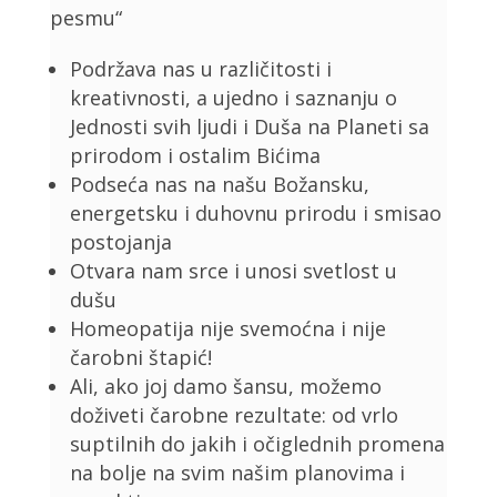
pesmu“
Podržava nas u različitosti i
kreativnosti, a ujedno i saznanju o
Jednosti svih ljudi i Duša na Planeti sa
prirodom i ostalim Bićima
Podseća nas na našu Božansku,
energetsku i duhovnu prirodu i smisao
postojanja
Otvara nam srce i unosi svetlost u
dušu
Homeopatija nije svemoćna i nije
čarobni štapić!
Ali, ako joj damo šansu, možemo
doživeti čarobne rezultate: od vrlo
suptilnih do jakih i očiglednih promena
na bolje na svim našim planovima i