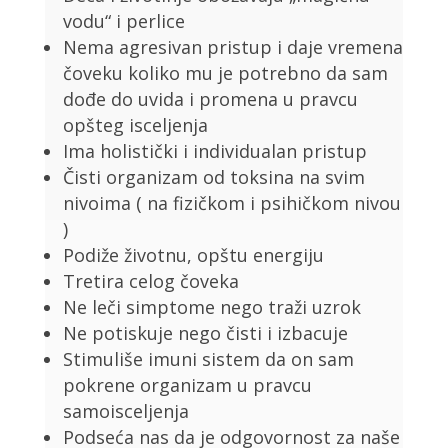
vodu“ i perlice
Nema agresivan pristup i daje vremena
čoveku koliko mu je potrebno da sam
dođe do uvida i promena u pravcu
opšteg isceljenja
Ima holistički i individualan pristup
Čisti organizam od toksina na svim
nivoima ( na fizičkom i psihičkom nivou
)
Podiže životnu, opštu energiju
Tretira celog čoveka
Ne leči simptome nego traži uzrok
Ne potiskuje nego čisti i izbacuje
Stimuliše imuni sistem da on sam
pokrene organizam u pravcu
samoisceljenja
Podseća nas da je odgovornost za naše