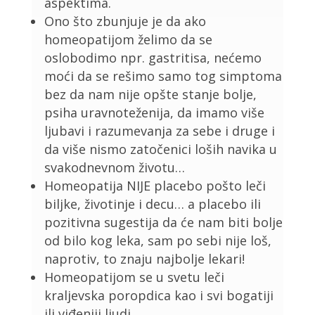
aspektima.
Ono što zbunjuje je da ako
homeopatijom želimo da se
oslobodimo npr. gastritisa, nećemo
moći da se rešimo samo tog simptoma
bez da nam nije opšte stanje bolje,
psiha uravnoteženija, da imamo više
ljubavi i razumevanja za sebe i druge i
da više nismo zatočenici loših navika u
svakodnevnom životu…
Homeopatija NIJE placebo pošto leči
biljke, životinje i decu… a placebo ili
pozitivna sugestija da će nam biti bolje
od bilo kog leka, sam po sebi nije loš,
naprotiv, to znaju najbolje lekari!
Homeopatijom se u svetu leči
kraljevska poropdica kao i svi bogatiji
ili viđeniji ljudi…