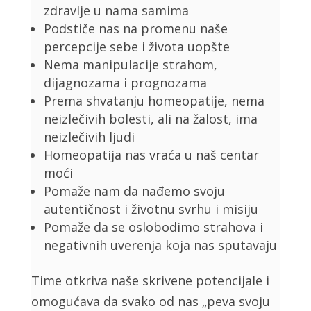
zdravlje u nama samima
Podstiče nas na promenu naše
percepcije sebe i života uopšte
Nema manipulacije strahom,
dijagnozama i prognozama
Prema shvatanju homeopatije, nema
neizlečivih bolesti, ali na žalost, ima
neizlečivih ljudi
Homeopatija nas vraća u naš centar
moći
Pomaže nam da nađemo svoju
autentičnost i životnu svrhu i misiju
Pomaže da se oslobodimo strahova i
negativnih uverenja koja nas sputavaju
Time otkriva naše skrivene potencijale i
omogućava da svako od nas „peva svoju