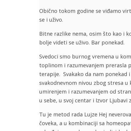
Obično tokom godine se viđamo virt
se i uživo.
Bitne razlike nema, osim što kao i 
bolje videti se uživo. Bar ponekad.
Svedoci smo burnog vremena u kom 
toplinom i razumevanjem prerasla ps
terapije. Svakako da nam ponekad i t
svakodnevnom nivou zbog stresa u ko
umirenjem i razumevanjem od strane
u sebe, u svoj centar i Izvor Ljubavi 
Tu je metod rada Lujze Hej neverova
čoveka, a u kombinaciji sa homeopa