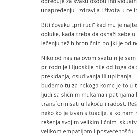
određuje za svaku osobu individualn
unapređenju i zdravlja i života u cel
Biti čoveku „pri ruci“ kad mu je najt
odluke, kada treba da osnaži sebe u
lečenju težih hroničnih boljki je od 
Niko od nas na ovom svetu nije sam 
prirodnije i ljudskije nije od toga 
prekidanja, osuđivanja ili uplitanja
budemo tu za nekoga kome je to u 
ljudi sa sličnim mukama i patnjam
transformisati u lakoću i radost. Reš
neko ko je izvan situacije, a ko nam 
rešenja svojim velikim ličnim iskus
velikom empatijom i posvećenošću