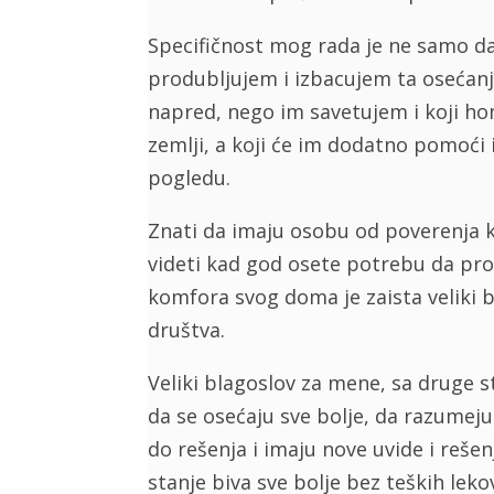
Specifičnost mog rada je ne samo d
produbljujem i izbacujem ta osećanj
napred, nego im savetujem i koji h
zemlji, a koji će im dodatno pomoći
pogledu.
Znati da imaju osobu od poverenja k
videti kad god osete potrebu da pro
komfora svog doma je zaista veliki
društva.
Veliki blagoslov za mene, sa druge s
da se osećaju sve bolje, da razumeju
do rešenja i imaju nove uvide i reše
stanje biva sve bolje bez teških leko