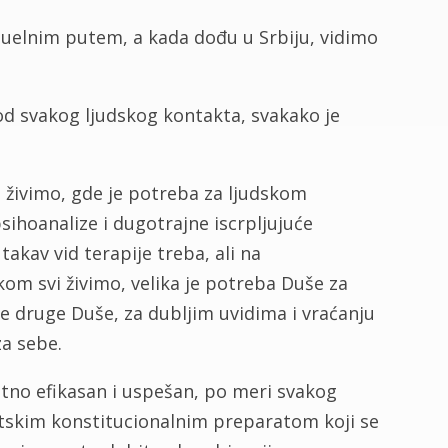
uelnim putem, a kada dođu u Srbiju, vidimo
kod svakog ljudskog kontakta, svakako je
živimo, gde je potreba za ljudskom
ihoanalize i dugotrajne iscrpljujuće
akav vid terapije treba, ali na
m svi živimo, velika je potreba Duše za
 druge Duše, za dubljim uvidima i vraćanju
za sebe.
tno efikasan i uspešan, po meri svakog
tskim konstitucionalnim preparatom koji se