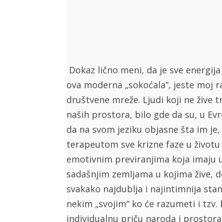
Dokaz lično meni, da je sve energija
ova moderna „sokoćala“, jeste moj ra
društvene mreže. Ljudi koji ne žive t
naših prostora, bilo gde da su, u Evro
da na svom jeziku objasne šta im je,
terapeutom sve krizne faze u životu
emotivnim previranjima koja imaju 
sadašnjim zemljama u kojima žive, dos
svakako najdublja i najintimnija stan
nekim „svojim“ ko će razumeti i tzv. 
individualnu priču naroda i prostora