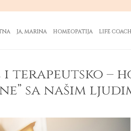
TNA
JA, MARINA
HOMEOPATIJA
LIFE COAC
 i terapeutsko – 
ine” sa našim ljud