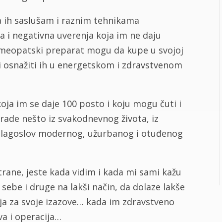
a ih saslušam i raznim tehnikama
a i negativna uverenja koja im ne daju
omeopatski preparat mogu da kupe u svojoj
 i osnažiti ih u energetskom i zdravstvenom
oja im se daje 100 posto i koju mogu čuti i
rade nešto iz svakodnevnog života, iz
 blagoslov modernog, užurbanog i otuđenog
trane, jeste kada vidim i kada mi sami kažu
 sebe i druge na lakši način, da dolaze lakše
nja za svoje izazove… kada im zdravstveno
va i operacija…