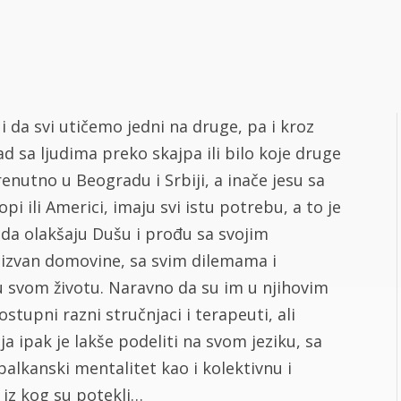
 i da svi utičemo jedni na druge, pa i kroz
d sa ljudima preko skajpa ili bilo koje druge
renutno u Beogradu i Srbiji, a inače jesu sa
pi ili Americi, imaju svi istu potrebu, a to je
 da olakšaju Dušu i prođu sa svojim
 izvan domovine, sa svim dilemama i
u svom životu. Naravno da su im u njihovim
tupni razni stručnjaci i terapeuti, ali
ja ipak je lakše podeliti na svom jeziku, sa
balkanski mentalitet kao i kolektivnu i
 iz kog su potekli…