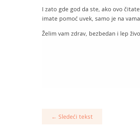
I zato gde god da ste, ako ovo čitate
imate pomoć uvek, samo je na vama da
Želim vam zdrav, bezbedan i lep živo
←
Sledeći tekst