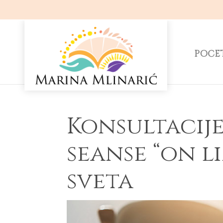
POČE
Konsultacije
seanse “on l
sveta