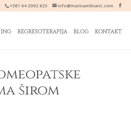
+381 64 2092 823
info@marinamlinaric.com
HING
REGRESOTERAPIJA
BLOG
KONTAKT
homeopatske
ima širom