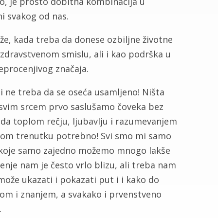
o, je prosto dobitna kombinacija u
ini svakog od nas.
eže, kada treba da donese ozbiljne životne
 zdravstvenom smislu, ali i kao podrška u
neprocenjivog značaja.
i ne treba da se oseća usamljeno! Ništa
da svim srcem prvo saslušamo čoveka bez
… da toplom rečju, ljubavlju i razumevanjem
tom trenutku potrebno! Svi smo mi samo
a koje samo zajedno možemo mnogo lakše
enje nam je često vrlo blizu, ali treba nam
može ukazati i pokazati put i i kako do
tvom i znanjem, a svakako i prvenstveno
…